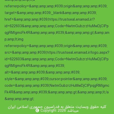
referrerpolicy=&amp;amp;amp;#039;origin&amp;amp;amp;#039;
target=&amp;amp;amp;#039;_blank&amp;amp;amp;#039;
href=&amp;amp;amp;#039;https://trustseal.enamad.ir/?
id=622603&amp;amp;amp;amp;Code=NwtmGubzrzHuMwDjCIPp
qgRMIgmcFk4R&amp;amp;amp;#039;&amp;amp;amp;gt;&amp;am
p;amp;lt;img
referrerpolicy=&amp;amp;amp;#039;origin&amp;amp;amp;#039;
src=&amp;amp;amp;#039;https://trustseal.enamad.ir/logo.aspx?
id=622603&amp;amp;amp;amp;Code=NwtmGubzrzHuMwDjCIPp
qgRMIgmcFk4R&amp;amp;amp;#039;
alt=&amp;amp;amp;#039;&amp;amp;amp;#039;
style=&amp;amp;amp;#039;cursor:pointer&amp;amp;amp;#039;
code=&amp;amp;amp;#039;NwtmGubzrzHuMwDjCIPpqgRMIgmc
Fk4R&amp;amp;amp;#039;&amp;amp;amp;gt;&amp;amp;amp;lt;/a
&amp;amp;amp;gt;
کلیه حقوق وبسایت متعلق به فدراسیون جمهوری اسلامی ایران
میباشد Copyright 2026