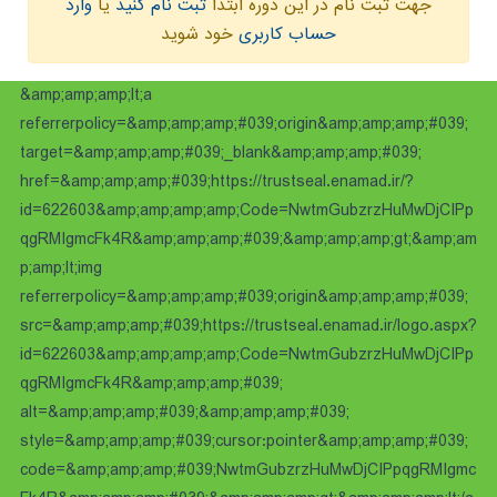
جهت ثبت نام در این دوره ابتدا
ثبت نام کنید
یا
وارد
حساب کاربری
خود شوید
&amp;amp;amp;lt;a
referrerpolicy=&amp;amp;amp;#039;origin&amp;amp;amp;#039;
target=&amp;amp;amp;#039;_blank&amp;amp;amp;#039;
href=&amp;amp;amp;#039;https://trustseal.enamad.ir/?
id=622603&amp;amp;amp;amp;Code=NwtmGubzrzHuMwDjCIPp
qgRMIgmcFk4R&amp;amp;amp;#039;&amp;amp;amp;gt;&amp;am
p;amp;lt;img
referrerpolicy=&amp;amp;amp;#039;origin&amp;amp;amp;#039;
src=&amp;amp;amp;#039;https://trustseal.enamad.ir/logo.aspx?
id=622603&amp;amp;amp;amp;Code=NwtmGubzrzHuMwDjCIPp
qgRMIgmcFk4R&amp;amp;amp;#039;
alt=&amp;amp;amp;#039;&amp;amp;amp;#039;
style=&amp;amp;amp;#039;cursor:pointer&amp;amp;amp;#039;
code=&amp;amp;amp;#039;NwtmGubzrzHuMwDjCIPpqgRMIgmc