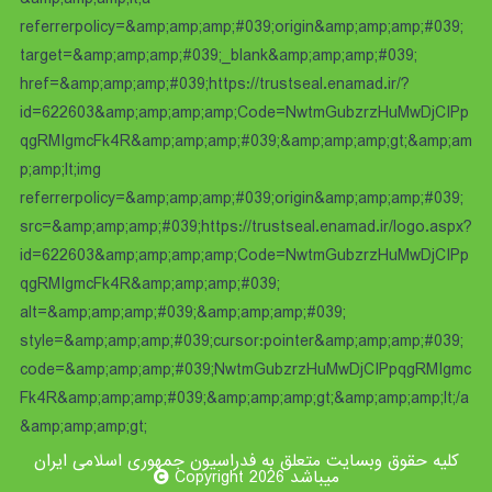
referrerpolicy=&amp;amp;amp;#039;origin&amp;amp;amp;#039;
target=&amp;amp;amp;#039;_blank&amp;amp;amp;#039;
href=&amp;amp;amp;#039;https://trustseal.enamad.ir/?
id=622603&amp;amp;amp;amp;Code=NwtmGubzrzHuMwDjCIPp
qgRMIgmcFk4R&amp;amp;amp;#039;&amp;amp;amp;gt;&amp;am
p;amp;lt;img
referrerpolicy=&amp;amp;amp;#039;origin&amp;amp;amp;#039;
src=&amp;amp;amp;#039;https://trustseal.enamad.ir/logo.aspx?
id=622603&amp;amp;amp;amp;Code=NwtmGubzrzHuMwDjCIPp
qgRMIgmcFk4R&amp;amp;amp;#039;
alt=&amp;amp;amp;#039;&amp;amp;amp;#039;
style=&amp;amp;amp;#039;cursor:pointer&amp;amp;amp;#039;
code=&amp;amp;amp;#039;NwtmGubzrzHuMwDjCIPpqgRMIgmc
Fk4R&amp;amp;amp;#039;&amp;amp;amp;gt;&amp;amp;amp;lt;/a
&amp;amp;amp;gt;
کلیه حقوق وبسایت متعلق به فدراسیون جمهوری اسلامی ایران
میباشد Copyright 2026