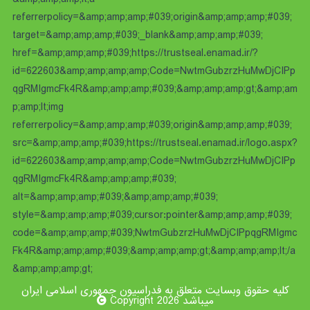
referrerpolicy=&amp;amp;amp;#039;origin&amp;amp;amp;#039;
target=&amp;amp;amp;#039;_blank&amp;amp;amp;#039;
href=&amp;amp;amp;#039;https://trustseal.enamad.ir/?
id=622603&amp;amp;amp;amp;Code=NwtmGubzrzHuMwDjCIPp
qgRMIgmcFk4R&amp;amp;amp;#039;&amp;amp;amp;gt;&amp;am
p;amp;lt;img
referrerpolicy=&amp;amp;amp;#039;origin&amp;amp;amp;#039;
src=&amp;amp;amp;#039;https://trustseal.enamad.ir/logo.aspx?
id=622603&amp;amp;amp;amp;Code=NwtmGubzrzHuMwDjCIPp
qgRMIgmcFk4R&amp;amp;amp;#039;
alt=&amp;amp;amp;#039;&amp;amp;amp;#039;
style=&amp;amp;amp;#039;cursor:pointer&amp;amp;amp;#039;
code=&amp;amp;amp;#039;NwtmGubzrzHuMwDjCIPpqgRMIgmc
Fk4R&amp;amp;amp;#039;&amp;amp;amp;gt;&amp;amp;amp;lt;/a
&amp;amp;amp;gt;
کلیه حقوق وبسایت متعلق به فدراسیون جمهوری اسلامی ایران
میباشد Copyright 2026