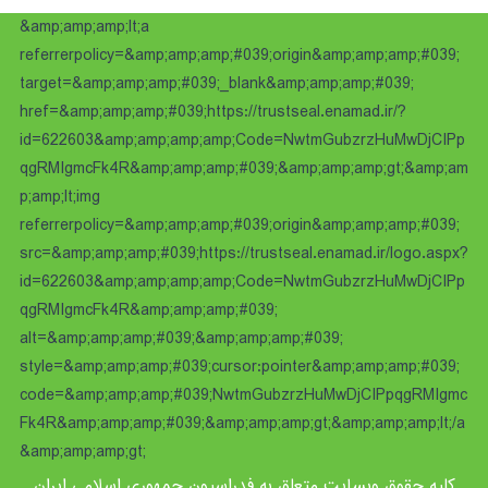
&amp;amp;amp;lt;a
referrerpolicy=&amp;amp;amp;#039;origin&amp;amp;amp;#039;
target=&amp;amp;amp;#039;_blank&amp;amp;amp;#039;
href=&amp;amp;amp;#039;https://trustseal.enamad.ir/?
id=622603&amp;amp;amp;amp;Code=NwtmGubzrzHuMwDjCIPp
qgRMIgmcFk4R&amp;amp;amp;#039;&amp;amp;amp;gt;&amp;am
p;amp;lt;img
referrerpolicy=&amp;amp;amp;#039;origin&amp;amp;amp;#039;
src=&amp;amp;amp;#039;https://trustseal.enamad.ir/logo.aspx?
id=622603&amp;amp;amp;amp;Code=NwtmGubzrzHuMwDjCIPp
qgRMIgmcFk4R&amp;amp;amp;#039;
alt=&amp;amp;amp;#039;&amp;amp;amp;#039;
style=&amp;amp;amp;#039;cursor:pointer&amp;amp;amp;#039;
code=&amp;amp;amp;#039;NwtmGubzrzHuMwDjCIPpqgRMIgmc
Fk4R&amp;amp;amp;#039;&amp;amp;amp;gt;&amp;amp;amp;lt;/a
&amp;amp;amp;gt;
کلیه حقوق وبسایت متعلق به فدراسیون جمهوری اسلامی ایران