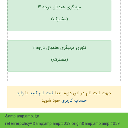
مربیگری هندبال درجه ۳
(مشترک)
تئوری مربیگری هندبال درجه ۲
(مشترک)
جهت ثبت نام در این دوره ابتدا
ثبت نام کنید
یا
وارد
حساب کاربری
خود شوید
&amp;amp;amp;lt;a
referrerpolicy=&amp;amp;amp;#039;origin&amp;amp;amp;#039;