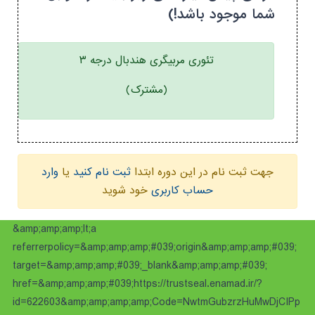
شما موجود باشد!)
تئوری مربیگری هندبال درجه ۳
(مشترک)
جهت ثبت نام در این دوره ابتدا
ثبت نام کنید
یا
وارد
حساب کاربری
خود شوید
&amp;amp;amp;lt;a
referrerpolicy=&amp;amp;amp;#039;origin&amp;amp;amp;#039;
target=&amp;amp;amp;#039;_blank&amp;amp;amp;#039;
href=&amp;amp;amp;#039;https://trustseal.enamad.ir/?
id=622603&amp;amp;amp;amp;Code=NwtmGubzrzHuMwDjCIPp