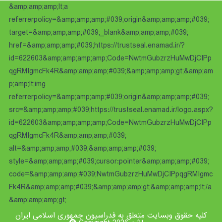
&amp;amp;amp;lt;a
referrerpolicy=&amp;amp;amp;#039;origin&amp;amp;amp;#039;
target=&amp;amp;amp;#039;_blank&amp;amp;amp;#039;
href=&amp;amp;amp;#039;https://trustseal.enamad.ir/?
id=622603&amp;amp;amp;amp;Code=NwtmGubzrzHuMwDjCIPp
qgRMIgmcFk4R&amp;amp;amp;#039;&amp;amp;amp;gt;&amp;am
p;amp;lt;img
referrerpolicy=&amp;amp;amp;#039;origin&amp;amp;amp;#039;
src=&amp;amp;amp;#039;https://trustseal.enamad.ir/logo.aspx?
id=622603&amp;amp;amp;amp;Code=NwtmGubzrzHuMwDjCIPp
qgRMIgmcFk4R&amp;amp;amp;#039;
alt=&amp;amp;amp;#039;&amp;amp;amp;#039;
style=&amp;amp;amp;#039;cursor:pointer&amp;amp;amp;#039;
code=&amp;amp;amp;#039;NwtmGubzrzHuMwDjCIPpqgRMIgmc
Fk4R&amp;amp;amp;#039;&amp;amp;amp;gt;&amp;amp;amp;lt;/a
&amp;amp;amp;gt;
کلیه حقوق وبسایت متعلق به فدراسیون جمهوری اسلامی ایران