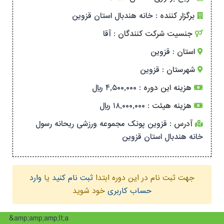
برگزار کننده :
خانه هندبال استان قزوین
جنسیت شرکت کنندگان :
آقا
استان :
قزوین
شهرستان :
قزوین
هزینه این دوره :
۴,۵۰۰,۰۰۰ ریال
هزینه هیئت :
۱۸,۰۰۰,۰۰۰ ریال
آدرس :
قزوین پونک مجموعه ورزشی ریحانه رسول
خانه هندبال استان قزوین
جهت ثبت نام در این دوره ابتدا
ثبت نام کنید
یا
وارد
حساب کاربری
خود شوید
&amp;amp;amp;lt;a